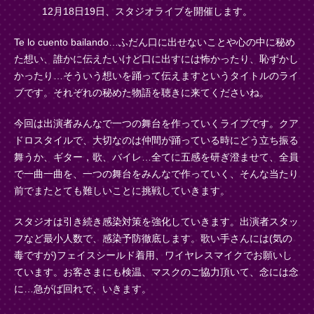
12
月
18
日
19
日、スタジオライブを開催します。
Te lo cuento bailando…
ふだん口に出せないことや心の中に秘め
た想い、誰かに伝えたいけど口に出すには怖かったり、恥ずかし
かったり
…
そういう想いを踊って伝えますというタイトルのライ
ブです。
それぞれの秘めた物語を聴きに来てくださいね。
今回は出演者みんなで一つの舞台を作っていくライブです。
クア
ドロスタイルで、大切なのは仲間が踊っている時にどう立ち振る
舞うか、ギター，歌、バイレ
…
全てに五感を研ぎ澄ませて、全員
で一曲一曲を、一つの舞台をみんなで作っていく、そんな当たり
前でまたとても難しいことに挑戦していきます。
スタジオは引き続き感染対策を強化していきます。
出演者スタッ
フなど最小人数で、感染予防徹底します。
歌い手さんには
(
気の
毒ですが
)
フェイスシールド着用、ワイヤレスマイクでお願いし
ています。お客さまにも検温、マスクのご協力頂いて、念には念
に
…
急がば回れで、いきます。